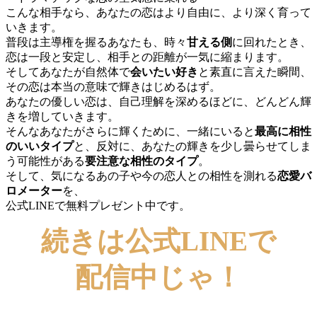
こんな相手なら、あなたの恋はより自由に、より深く育って
いきます。
普段は主導権を握るあなたも、時々
甘える側
に回れたとき、
恋は一段と安定し、相手との距離が一気に縮まります。
そしてあなたが自然体で
会いたい
好き
と素直に言えた瞬間、
その恋は本当の意味で輝きはじめるはず。
あなたの優しい恋は、自己理解を深めるほどに、どんどん輝
きを増していきます。
そんなあなたがさらに輝くために、一緒にいると
最高に相性
のいいタイプ
と、反対に、あなたの輝きを少し曇らせてしま
う可能性がある
要注意な相性のタイプ
。
そして、気になるあの子や今の恋人との相性を測れる
恋愛バ
ロメーター
を、
公式LINEで無料プレゼント中です。
続きは公式LINEで
配信中じゃ！