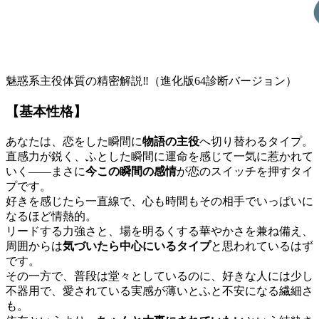
魅惑系主役体質の精密解説‼︎
（進化版64診断バージョン）
【基本性格】
あなたは、恋をした瞬間に
物語の主役
へ切り替わるタイプ。
直感力が鋭く、ふとした瞬間に運命を感じて一気に惹かれて
いく――まさに
今この瞬間の感情
が恋のスイッチを押すタイ
プです。
好きを感じたら一直線で、心も時間もその相手でいっぱいに
なるほど情熱的。
リードする力強さと、場を明るくする華やかさを兼ね備え、
周囲からは
気づいたら中心にいるタイプ
と思われているはず
です。
その一方で、普段は堂々としているのに、好きな人には少し
不器用で、愛されている実感が薄いとふと不安になる繊細さ
も。