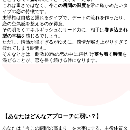
これは重さではなく、
今この瞬間の温度
を常に確かめたいタ
イプの恋の特徴です。
主導権は自然と握れるタイプで、デートの流れを作ったり、
恋の空気感を整えるのが得意。
その明るくエネルギッシュなリード力に、相手は
巻き込まれ
型の幸福
を感じるでしょう。
ただし、情熱が強すぎるがゆえに、感情が燃え上がりすぎて
疲れてしまう瞬間も。
そんなときは、刺激100%の恋の中に1割だけ
落ち着く時間
を
混ぜることが、恋を長く続ける伴になります。
【あなたはどんなアプローチに弱い？】
あなたは「今この瞬間の高まり」を大事にする、主役体質タ