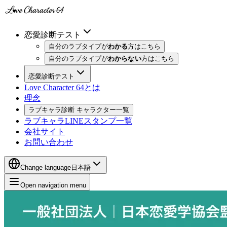
恋愛診断テスト
自分のラブタイプが
わかる
方はこちら
自分のラブタイプが
わからない
方はこちら
恋愛診断テスト
Love Character 64とは
理念
ラブキャラ診断 キャラクター一覧
ラブキャラLINEスタンプ一覧
会社サイト
お問い合わせ
Change language
日本語
Open navigation menu