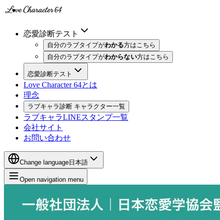
恋愛診断テスト
自分のラブタイプが
わかる
方はこちら
自分のラブタイプが
わからない
方はこちら
恋愛診断テスト
Love Character 64とは
理念
ラブキャラ診断 キャラクター一覧
ラブキャラLINEスタンプ一覧
会社サイト
お問い合わせ
Change language
日本語
Open navigation menu