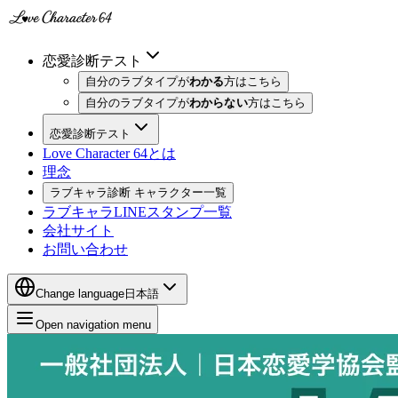
恋愛診断テスト
自分のラブタイプが
わかる
方はこちら
自分のラブタイプが
わからない
方はこちら
恋愛診断テスト
Love Character 64とは
理念
ラブキャラ診断 キャラクター一覧
ラブキャラLINEスタンプ一覧
会社サイト
お問い合わせ
Change language
日本語
Open navigation menu