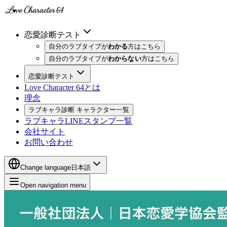
恋愛診断テスト
自分のラブタイプが
わかる
方はこちら
自分のラブタイプが
わからない
方はこちら
恋愛診断テスト
Love Character 64とは
理念
ラブキャラ診断 キャラクター一覧
ラブキャラLINEスタンプ一覧
会社サイト
お問い合わせ
Change language
日本語
Open navigation menu