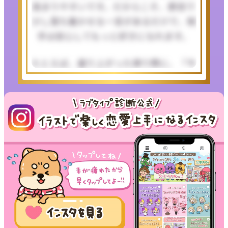
高まりやすいです。だからこそ、節目で
少し落ち着かせる一言があるだけで、相
手は安心してもっと好きになれます。
たとえば、盛り上がった帰り際に、「今
日めっちゃ楽しかった」だけで終わらせ
ず、「こういう時間、ちゃんと大事にし
たい」「また会えるの楽しみにしてる」
と落ち着いた温度の言葉を添える。こ
の“回収”があると、魅力は一気に信頼に
変わります。
距離を近づけるときも、勢いで詰めるの
ではなく、相手が嬉しいと感じたサイン
のあとに踏み込むのが強いです。相手の
目が笑った、声が柔らかくなった、話が