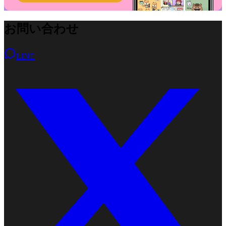
深くなった。その瞬間にテンポを上げる
と、ドキドキが「怖い」ではなく「嬉し
お問い合わせ
い」になります。
LINE
そして、伏線型のアプローチは“たまに
分かりやすくする”のが効果的。相手が
引き寄せられてきたところで、「君って
こういうところが好き」と具体的に言
う。それだけで相手は「勘違いじゃなか
った」と安心して恋に落ちます。
引き寄せて、近づいて、共感で熱を上げ
て、ドキドキで加速させる。そこに“安
心の一言”を足せたとき、モテ恋愛モン
スターのアプローチは、「一瞬の恋」で
はなく「忘れられない本気の恋」へと仕